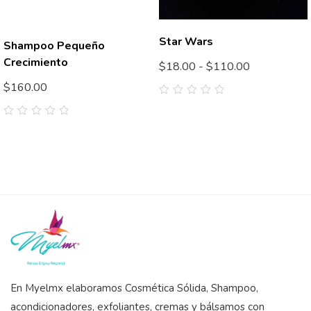
Star Wars
Shampoo Pequeño
Crecimiento
$
18.00
-
$
110.00
$
160.00
0
out
of
0
5
out
of
5
En Myelmx elaboramos Cosmética Sólida, Shampoo,
acondicionadores, exfoliantes, cremas y bálsamos con