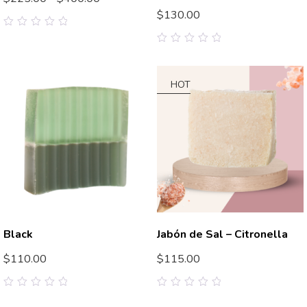
$
130.00
0
out
0
of
out
5
of
5
HOT
Black
Jabón de Sal – Citronella
$
110.00
$
115.00
0
0
out
out