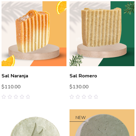
of
of
5
5
Sal Naranja
Sal Romero
$
110.00
$
130.00
0
0
out
out
of
of
5
5
NEW