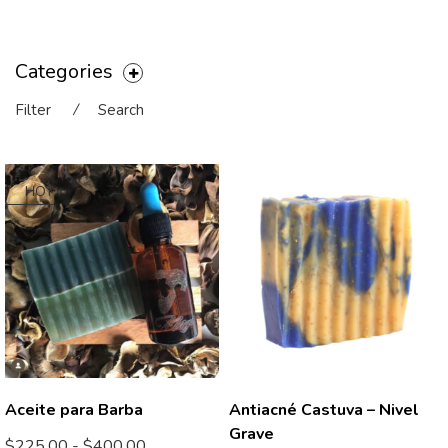
Categories
Filter
⁄
Search
HOT
Aceite para Barba
Antiacné Castuva – Nivel
Grave
$
225.00
-
$
400.00