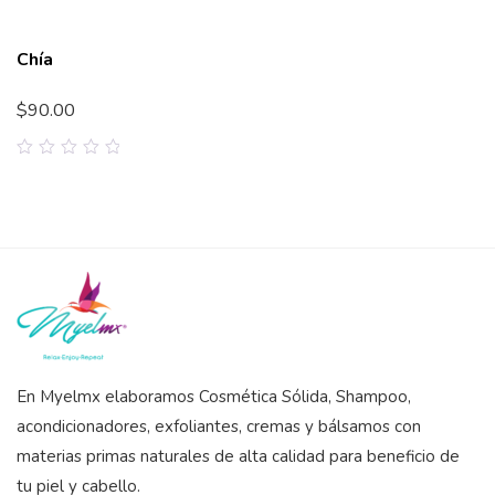
Jabón Myel
$
85.00
0
out
of
5
En Myelmx elaboramos Cosmética Sólida, Shampoo,
acondicionadores, exfoliantes, cremas y bálsamos con
materias primas naturales de alta calidad para beneficio de
tu piel y cabello.