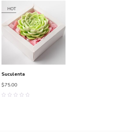
of
of
5
5
HOT
Suculenta
$
75.00
0
out
of
5