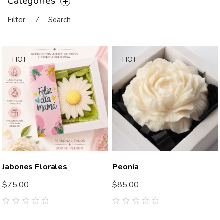
Categories
Filter
⁄
Search
HOT
HOT
Jabones Florales
Peonía
$
75.00
$
85.00
0
0
out
out