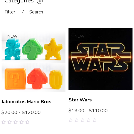
Categories
Filter
⁄
Search
NEW
NEW
Star Wars
Jaboncitos Mario Bros
$
18.00
-
$
110.00
$
20.00
-
$
120.00
0
0
out
out