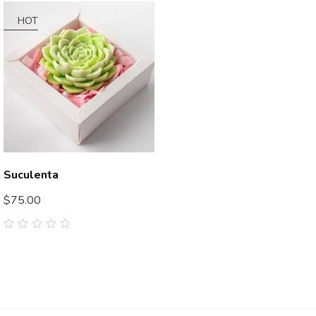
of
of
5
5
HOT
Suculenta
$
75.00
0
out
of
5