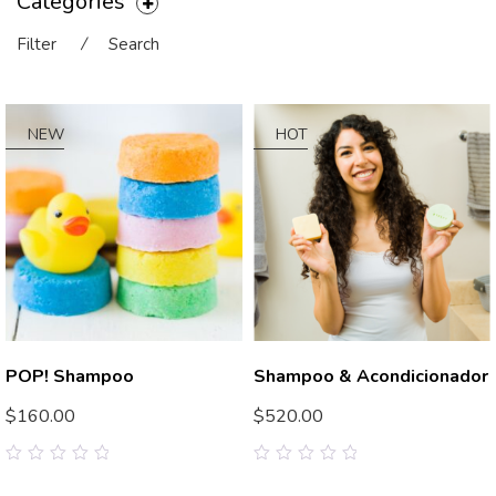
Categories
Filter
⁄
Search
NEW
HOT
POP! Shampoo
Shampoo & Acondicionador
$
160.00
$
520.00
0
0
out
out