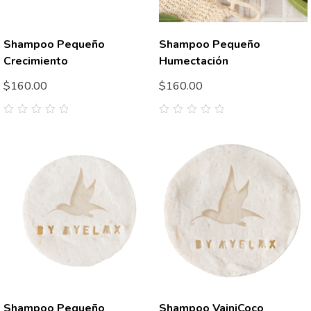
Shampoo Pequeño
Shampoo Pequeño
Crecimiento
Humectación
$
160.00
$
160.00
0
0
out
out
of
of
5
5
Shampoo Pequeño
Shampoo VainiCoco