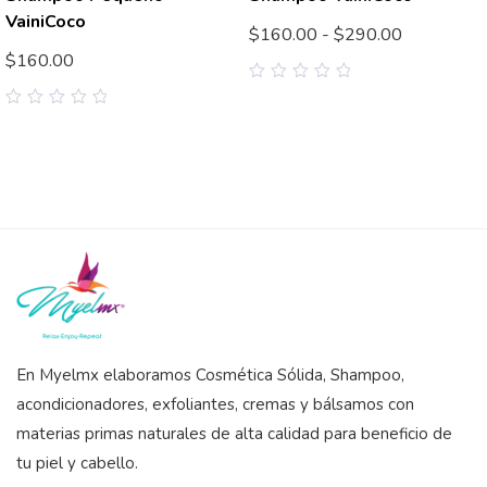
VainiCoco
$
160.00
-
$
290.00
$
160.00
0
out
0
of
out
5
of
5
En Myelmx elaboramos Cosmética Sólida, Shampoo,
acondicionadores, exfoliantes, cremas y bálsamos con
materias primas naturales de alta calidad para beneficio de
tu piel y cabello.