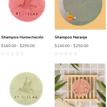
Shampoo Humectación
Shampoo Naranja
$
160.00
-
$
290.00
$
140.00
-
$
250.00
0
0
out
out
of
of
5
5