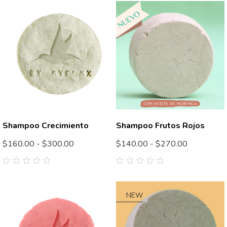
of
of
5
5
Shampoo Crecimiento
Shampoo Frutos Rojos
$
160.00
-
$
300.00
$
140.00
-
$
270.00
0
0
out
out
of
of
5
5
NEW