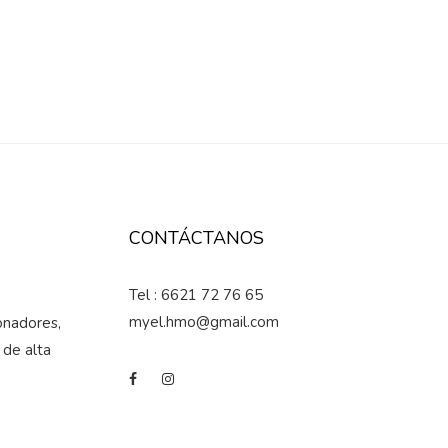
CONTÁCTANOS
Tel : 6621 72 76 65
myel.hmo@gmail.com
onadores,
 de alta