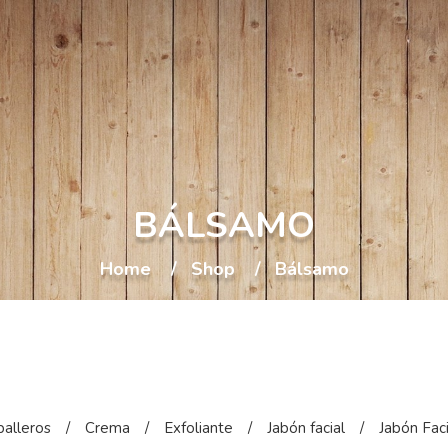
BÁLSAMO
Home
Shop
Bálsamo
alleros
/
Crema
/
Exfoliante
/
Jabón facial
/
Jabón Fac