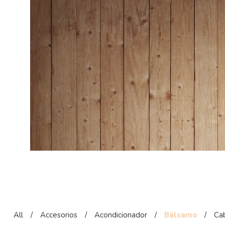
All
/
Accesorios
/
Acondicionador
/
Bálsamo
/
Cab