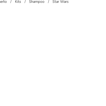
ueño
/
Kits
/
Shampoo
/
Star Wars