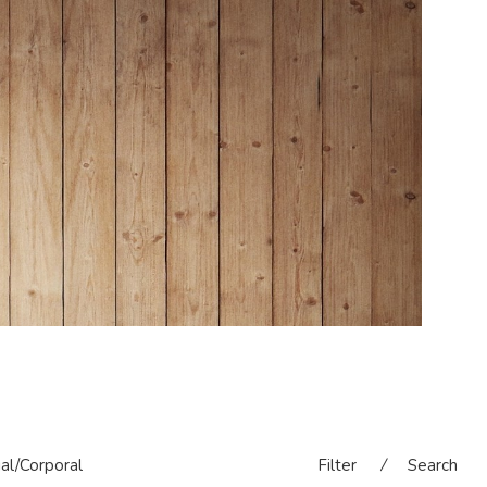
ial/Corporal
Filter
⁄
Search