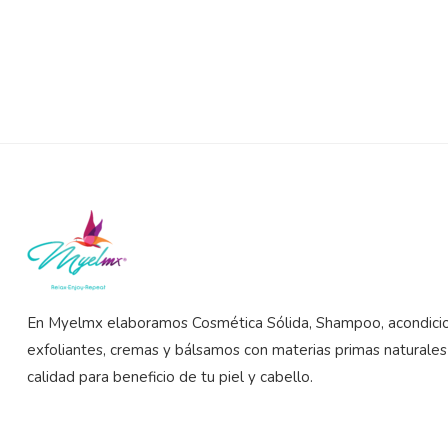
0
out
of
5
En Myelmx elaboramos Cosmética Sólida, Shampoo, acondici
exfoliantes, cremas y bálsamos con materias primas naturales
calidad para beneficio de tu piel y cabello.