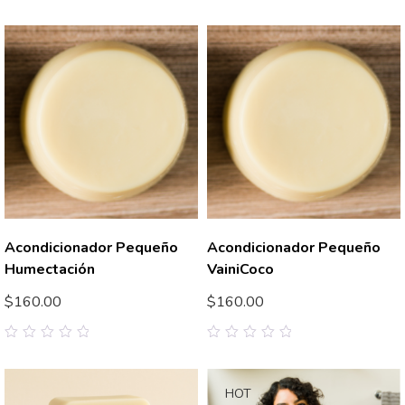
0
0
out
out
of
of
5
5
Acondicionador Pequeño
Acondicionador Pequeño
Humectación
VainiCoco
$
160.00
$
160.00
0
0
out
out
of
of
5
5
HOT