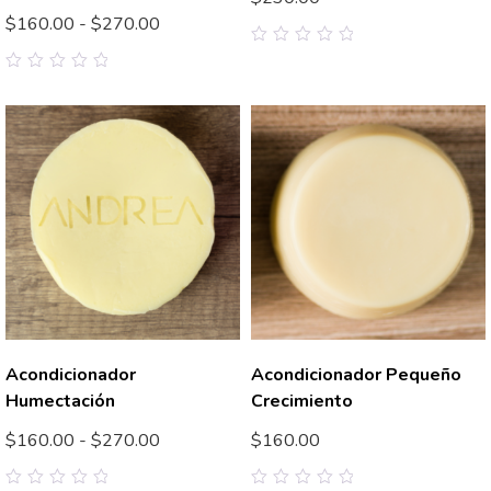
$
160.00
-
$
270.00
0
out
0
of
out
5
of
5
Acondicionador
Acondicionador Pequeño
Humectación
Crecimiento
$
160.00
-
$
270.00
$
160.00