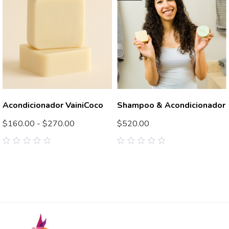
Acondicionador VainiCoco
Shampoo & Acondicionador
$
160.00
-
$
270.00
$
520.00
0
0
out
out
of
of
5
5