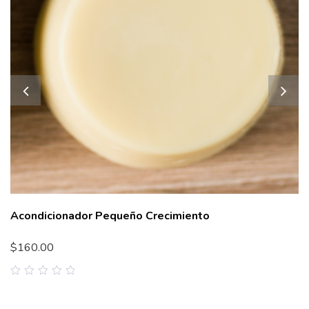
Acondicionador Pequeño Crecimiento
$
160.00
0
out
of