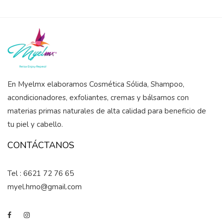
5
En Myelmx elaboramos Cosmética Sólida, Shampoo,
acondicionadores, exfoliantes, cremas y bálsamos con
materias primas naturales de alta calidad para beneficio de
tu piel y cabello.
CONTÁCTANOS
Tel : 6621 72 76 65
myel.hmo@gmail.com