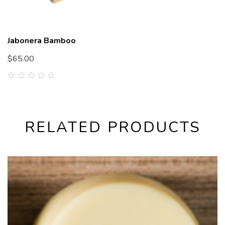
Jabonera Bamboo
$
65.00
0
out
of
5
RELATED PRODUCTS