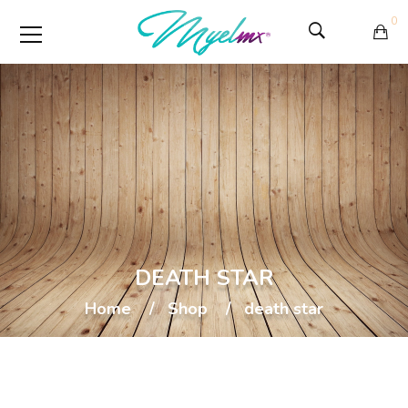
0
DEATH STAR
Home
Shop
death star