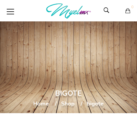
0
BIGOTE
Home
Shop
bigote