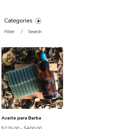
Categories
Filter
⁄
Search
HOT
Aceite para Barba
$
225.00
-
$
400.00