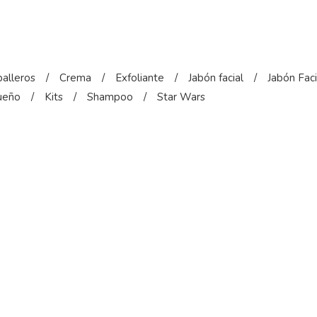
alleros
/
Crema
/
Exfoliante
/
Jabón facial
/
Jabón Faci
ueño
/
Kits
/
Shampoo
/
Star Wars