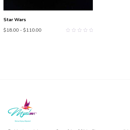
Star Wars
$
18.00
-
$
110.00
0
out
of
5