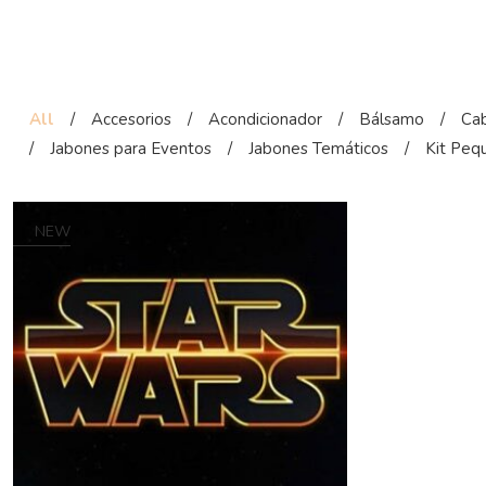
All
/
Accesorios
/
Acondicionador
/
Bálsamo
/
Cab
/
Jabones para Eventos
/
Jabones Temáticos
/
Kit Peq
NEW