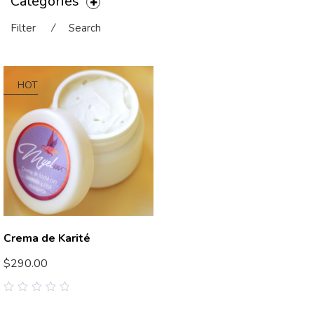
Categories
Filter
⁄
Search
HOT
Crema de Karité
$
290.00
0
out