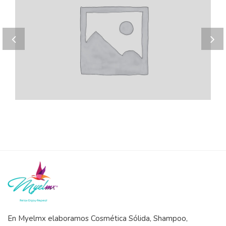
Home 8
Lan
 sequi nesciunt
Duis aute
En Myelmx elaboramos Cosmética Sólida, Shampoo,